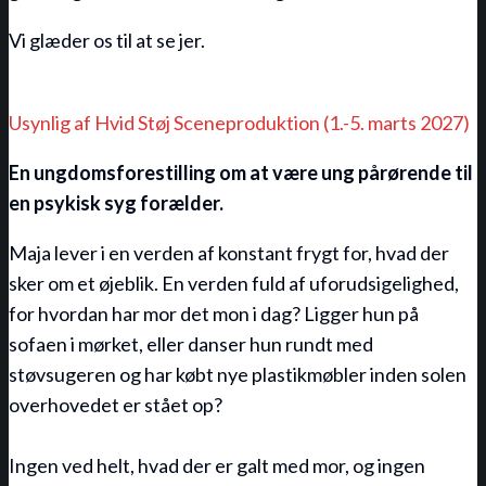
Vi glæder os til at se jer.
Usynlig af Hvid Støj Sceneproduktion (1.-5. marts 2027)
En ungdomsforestilling om at være ung pårørende til
en psykisk syg forælder.
Maja lever i en verden af konstant frygt for, hvad der
sker om et øjeblik. En verden fuld af uforudsigelighed,
for hvordan har mor det mon i dag? Ligger hun på
sofaen i mørket, eller danser hun rundt med
støvsugeren og har købt nye plastikmøbler inden solen
overhovedet er stået op?
Ingen ved helt, hvad der er galt med mor, og ingen