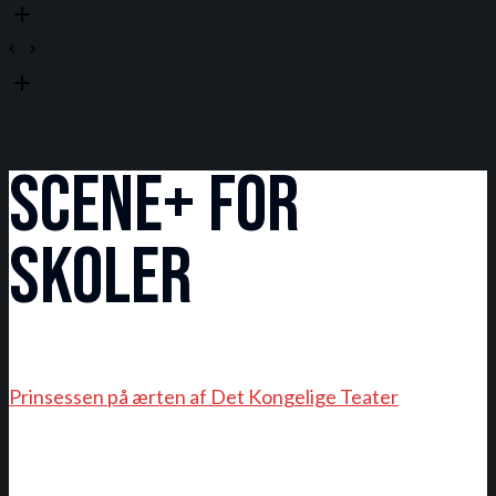
Scene+ for
skoler
Prinsessen på ærten af Det Kongelige Teater