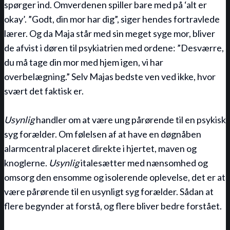
spørger ind. Omverdenen spiller bare med på ‘alt er
okay’. ”Godt, din mor har dig”, siger hendes fortravlede
lærer. Og da Maja står med sin meget syge mor, bliver
de afvist i døren til psykiatrien med ordene: ”Desværre,
du må tage din mor med hjem igen, vi har
overbelægning.” Selv Majas bedste ven ved ikke, hvor
svært det faktisk er.
Usynlig
handler om at være ung pårørende til en psykisk
syg forælder. Om følelsen af at have en døgnåben
alarmcentral placeret direkte i hjertet, maven og
knoglerne.
Usynlig
italesætter med nænsomhed og
omsorg den ensomme og isolerende oplevelse, det er at
være pårørende til en usynligt syg forælder. Sådan at
flere begynder at forstå, og flere bliver bedre forstået.