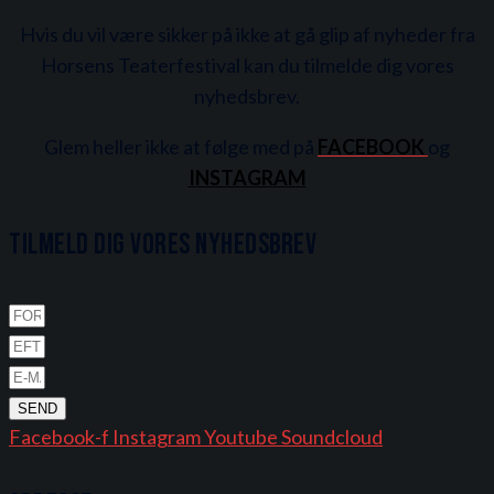
Hvis du vil være sikker på ikke at gå glip af nyheder fra
Horsens Teaterfestival kan du tilmelde dig vores
nyhedsbrev.
Glem heller ikke at følge med på
FACEBOOK
og
INSTAGRAM
Tilmeld dig vores nyhedsbrev
SEND
Facebook-f
Instagram
Youtube
Soundcloud