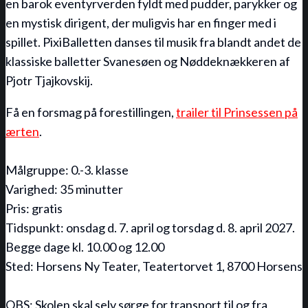
en barok eventyrverden fyldt med pudder, parykker og
en mystisk dirigent, der muligvis har en finger med i
spillet. PixiBalletten danses til musik fra blandt andet de
klassiske balletter Svanesøen og Nøddeknækkeren af
Pjotr Tjajkovskij.
Få en forsmag på forestillingen,
trailer til Prinsessen på
ærten
.
Målgruppe: 0.-3. klasse
Varighed: 35 minutter
Pris: gratis
Tidspunkt: onsdag d. 7. april og torsdag d. 8. april 2027.
Begge dage kl. 10.00 og 12.00
Sted: Horsens Ny Teater, Teatertorvet 1, 8700 Horsens
OBS: Skolen skal selv sørge for transport til og fra