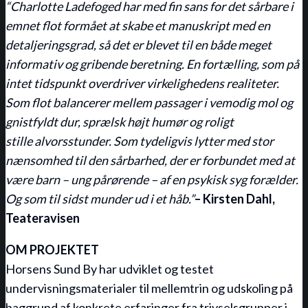
“Charlotte Ladefoged har med fin sans for det sårbare i
emnet flot formået at skabe et manuskript med en
detaljeringsgrad, så det er blevet til en både meget
informativ og gribende
beretning. En fortælling, som på
intet tidspunkt overdriver virkelighedens realiteter.
Som flot balancerer mellem passager i vemodig mol og
gnistfyldt dur, sprælsk højt humør og roligt
stille
alvorsstunder. Som tydeligvis lytter med stor
nænsomhed til den sårbarhed, der er forbundet med at
være barn – ung pårørende – af en psykisk syg forælder.
Og som til sidst munder ud i et håb.”
– Kirsten Dahl,
Teateravisen
OM PROJEKTET
Horsens Sund By har udviklet og testet
undervisningsmaterialer til mellemtrin og udskoling på
baggrund af konkrete erfaringer fra trivselsgrupper i