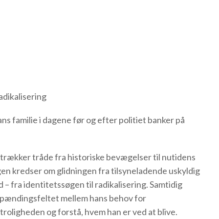
dikalisering
 familie i dagene før og efter politiet banker på
 trækker tråde fra historiske bevægelser til nutidens
ngen kredser om glidningen fra tilsyneladende uskyldig
 fra identitetssøgen til radikalisering. Samtidig
 spændingsfeltet mellem hans behov for
oligheden og forstå, hvem han er ved at blive.