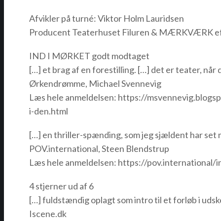
Afvikler på turné: Viktor Holm Lauridsen
Producent Teaterhuset Filuren & MÆRKVÆRK eft
IND I MØRKET godt modtaget
[…] et brag af en forestilling. […] det er teater, når 
Ørkendrømme, Michael Svennevig
Læs hele anmeldelsen: https://msvennevig.blogs
i-den.html
[…] en thriller-spænding, som jeg sjældent har set 
POV.international, Steen Blendstrup
Læs hele anmeldelsen: https://pov.international/i
4 stjerner ud af 6
[…] fuldstændig oplagt som intro til et forløb i udsk
Iscene.dk