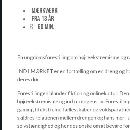
MÆRKVÆRK
Fra 13 år
60 min.
En ungdomsforestilling om højreekstremisme og ra
IND I MØRKET er en fortælling om en dreng og hans
deres dør.
Forestillingen blander fiktion og onlinekultur. Den
højreekstremisme og ind i drengens liv. Forestilli
gaming til ekstreme fællesskaber og voldsparathed –
skildres relationen mellem drengen og hans mor i
selvstændighed og hendes ønske om at bevare fortr