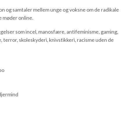
on og samtaler mellem unge og voksne om de radikale
e møder online.
elser som incel, manosfære, antifeminisme, gaming,
, terror, skoleskyderi, knivstikkeri, racisme uden de
bo
Hjermind