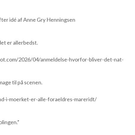
er idé af Anne Gry Henningsen
det er allerbedst.
pot.com/2026/04/anmeldelse-hvorfor-bliver-det-nat-
mage til på scenen.
nd-i-moerket-er-alle-foraeldres-mareridt/
olingen.”