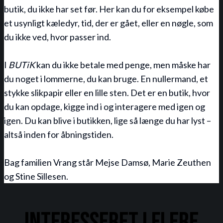
butik, du ikke har set før. Her kan du for eksempel købe
et usynligt kæledyr, tid, der er gået, eller en nøgle, som
du ikke ved, hvor passer ind.
I
BUTiK
kan du ikke betale med penge, men måske har
du noget i lommerne, du kan bruge. En nullermand, et
stykke slikpapir eller en lille sten. Det er en butik, hvor
du kan opdage, kigge ind i og interagere med igen og
igen. Du kan blive i butikken, lige så længe du har lyst –
altså inden for åbningstiden.
Bag familien Vrang står Mejse Damsø, Marie Zeuthen
og Stine Sillesen.
Interesseret i flere