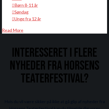
Børn 8-11 år
Søndag
Unge fra 12 år
Read More
Interesseret i flere
nyheder fra Horsens
Teaterfestival?
Hvis du vil være sikker på ikke at gå glip af nyheder fra
Horsens Teaterfestival kan du tilmelde dig vores