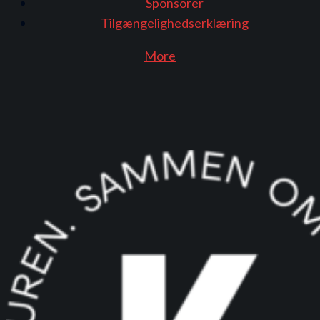
Sponsorer
Tilgængelighedserklæring
More