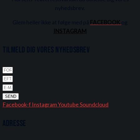
nyhedsbrev.
Glem heller ikke at følge med på
FACEBOOK
og
INSTAGRAM
Tilmeld dig vores nyhedsbrev
SEND
Facebook-f
Instagram
Youtube
Soundcloud
Adresse