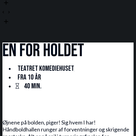
En for holdet
Teatret Komediehuset
Fra 10 år
40 min.
Øjnene på bolden, piger! Sig hvem I har!
Håndboldhallen runger af forventninger og skrigende