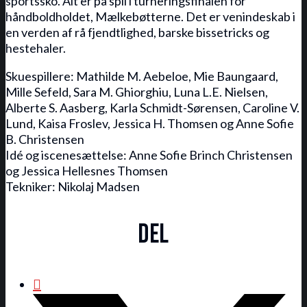
sportssko. Alt er på spil i turneringsfinalen for
håndboldholdet, Mælkebøtterne. Det er venindeskab i
en verden af rå fjendtlighed, barske bissetricks og
hestehaler.
Skuespillere: Mathilde M. Aebeloe, Mie Baungaard,
Mille Sefeld, Sara M. Ghiorghiu, Luna L.E. Nielsen,
Alberte S. Aasberg, Karla Schmidt-Sørensen, Caroline V.
Lund, Kaisa Froslev, Jessica H. Thomsen og Anne Sofie
B. Christensen
Idé og iscenesættelse: Anne Sofie Brinch Christensen
og Jessica Hellesnes Thomsen
Tekniker: Nikolaj Madsen
Del