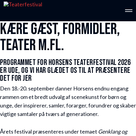
O
p
KÆRE GÆST, FORMIDLER,
e
n
M
TEATER M.FL.
e
n
u
PROGRAMMET FOR HORSENS TEATERFESTIVAL 2026
ER UDE, OG VI HAR GLÆDET OS TIL AT PRÆSENTERE
DET FOR JER
Den 18.-20. september danner Horsens endnu engang
rammen om et bredt udvalg af scenekunst for børn og
unge, der inspirerer, samler, forarger, forundrer og skaber
vigtige samtaler på tværs af generationer.
Årets festival præsenteres under temaet
Genklang og