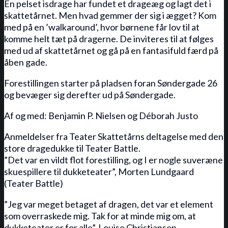
En pelset isdrage har fundet et drageæg og lagt det i
skattetårnet. Men hvad gemmer der sig i ægget? Kom
med på en ’walkaround’, hvor børnene får lov til at
komme helt tæt på dragerne. De inviteres til at følges
med ud af skattetårnet og gå på en fantasifuld færd på
åben gade.
Forestillingen starter på pladsen foran Søndergade 26
og bevæger sig derefter ud på Søndergade.
Af og med: Benjamin P. Nielsen og Déborah Justo
Anmeldelser fra Teater Skattetårns deltagelse med den
store dragedukke til Teater Battle.
”Det var en vildt flot forestilling, og I er nogle suveræne
skuespillere til dukketeater”, Morten Lundgaard
(Teater Battle)
”Jeg var meget betaget af dragen, det var et element
som overraskede mig. Tak for at minde mig om, at
dukketeater er for alle”, Louise Christiansen