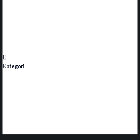
Kategori
Alle
Børn 0-4 år
Børn 5-7 år
Børn 8-11 år
Lørdag
Read More