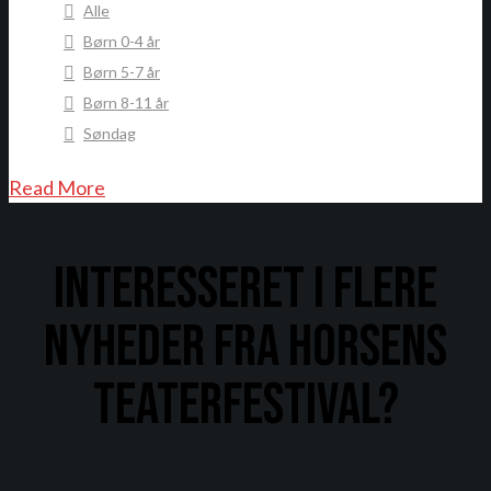
Alle
Børn 0-4 år
Børn 5-7 år
Børn 8-11 år
Søndag
Read More
Interesseret i flere
nyheder fra Horsens
Teaterfestival?