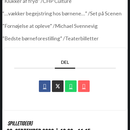
”Klukker af fryd” /CHP Culture
“…vækker begejstring hos børnene…” /Set på Scenen
”Fornøjelse at opleve” /Michael Svennevig
”Bedste børneforestilling” /Teaterbilletter
DEL
SPILLETID(ER)