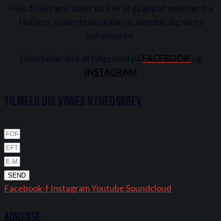
Hvis du vil være sikker på ikke at gå glip af nyheder fra
Horsens Teaterfestival kan du tilmelde dig vores
nyhedsbrev.
Glem heller ikke at følge med på
FACEBOOK
og
INSTAGRAM
Tilmeld dig vores nyhedsbrev
SEND
Facebook-f
Instagram
Youtube
Soundcloud
Adresse