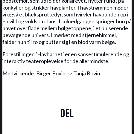
bedstemor, som udfolder koralrevet, flytter rundt på
konkylier og strikker havplanter. I havstrømmen møder
vi også et blækspruttedyr, som hvirvler havbunden op i
en vild og voldsom dans. I solnedgangen springer hun på
havet overflade mellem bølgetoppene, i et pulserende
bevægende univers. I mørket med stjernehimmel,
falder hun til ro og putter sig i en blød varm bølge.
Forestillingen ’Havbarnet’ er en sansestimulerende og
interaktiv teateroplevelse for de allermindste.
Medvirkende: Birger Bovin og Tanja Bovin
★★★★★☆ Havbarnet er nærmest
meditativt teater
Del